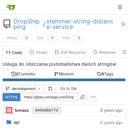
DropShip
stemmer-string-distanc
/
ping
e-service
3
0
0
Watch
Star
Fork
Issues
Pull Requests
Releases
Code
Usługa do obliczania podobieństwa dwóch stringów
2
Commits
1
Branch
0
Tags
Go to file
development
HTTPS
tomasz
8460dbb77d
api